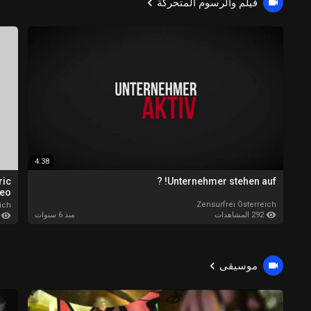
فيلم والرسوم المتحركة
4:38
ric
Unternehmer stehen auf! ?
eo)
Zensurfrei Österreich
ich
292 المشاهدات
منذ 6 سنوات
443 ا
موسيقى