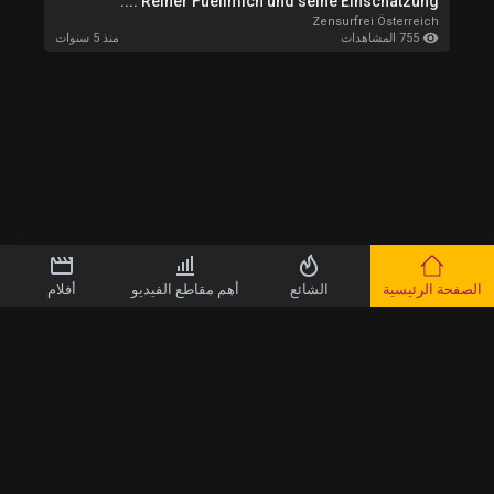
Reiner Fuellmich und seine Einschätzung ....
Zensurfrei Österreich
755 المشاهدات
منذ 5 سنوات
الصفحة الرئيسية
الشائع
أهم مقاطع الفيديو
أفلام
حقوق الطبع والنشر © 2026 Jiwwwi.Video. كل الحقوق محفوظة.
تعليمات الاستخدام
سياسة الخصوصية
معلومات عنا
اتصل بنا
impressum
لغة
//