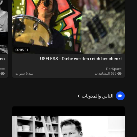
00:05:01
eo)
USELESS - Diebe werden reich beschenkt
axe
DerSpaxe
585 المشاهدات
676 ا
منذ 6 سنوات
الناس والمدونات