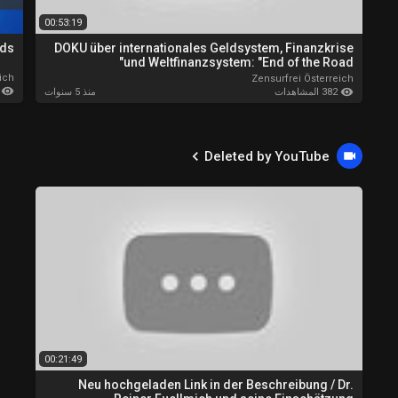
00:53:19
nds
DOKU über internationales Geldsystem, Finanzkrise
und Weltfinanzsystem: "End of the Road"
ich
Zensurfrei Österreich
344 ا
382 المشاهدات
منذ 5 سنوات
Deleted by YouTube
00:21:49
Neu hochgeladen Link in der Beschreibung / Dr.