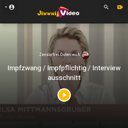
Zensurfrei Österreich
Impfzwang / Impfpflichtig / Interview
ausschnitt