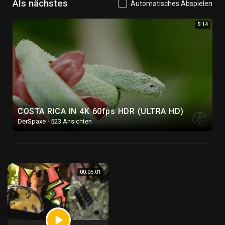
Als nächstes
Automatisches Abspielen
5:14
COSTA RICA IN 4K 60fps HDR (ULTRA HD)
DerSpaxe
·
523 Ansichten
00:05:01