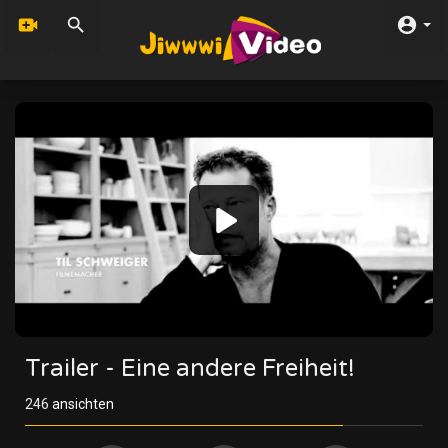
Video
Player
240p
360p
auto
Trailer - Eine andere Freiheit!
246
ansichten